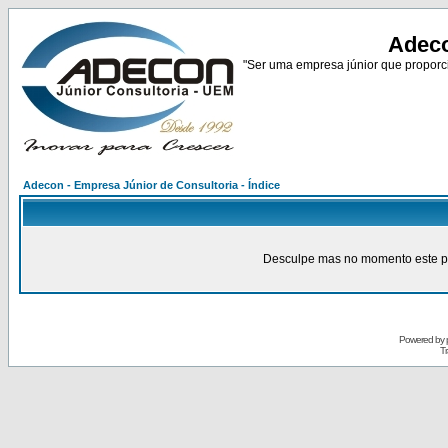
Adeco
"Ser uma empresa júnior que proporci
Adecon - Empresa Júnior de Consultoria - Índice
Desculpe mas no momento este pain
Powered by
Tr