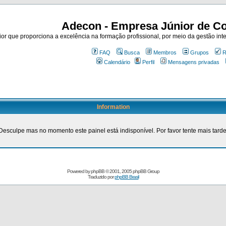
Adecon - Empresa Júnior de Co
r que proporciona a excelência na formação profissional, por meio da gestão inte
FAQ
Busca
Membros
Grupos
R
Calendário
Perfil
Mensagens privadas
Information
Desculpe mas no momento este painel está indisponível. Por favor tente mais tarde
Powered by
phpBB
© 2001, 2005 phpBB Group
Traduzido por
phpBB Brasil