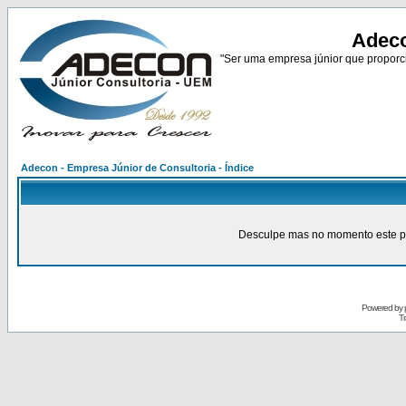
Adeco
"Ser uma empresa júnior que proporci
Adecon - Empresa Júnior de Consultoria - Índice
Desculpe mas no momento este pain
Powered by
Tr