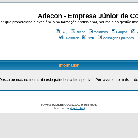
Adecon - Empresa Júnior de Co
r que proporciona a excelência na formação profissional, por meio da gestão inte
FAQ
Busca
Membros
Grupos
R
Calendário
Perfil
Mensagens privadas
Information
Desculpe mas no momento este painel está indisponível. Por favor tente mais tarde
Powered by
phpBB
© 2001, 2005 phpBB Group
Traduzido por
phpBB Brasil