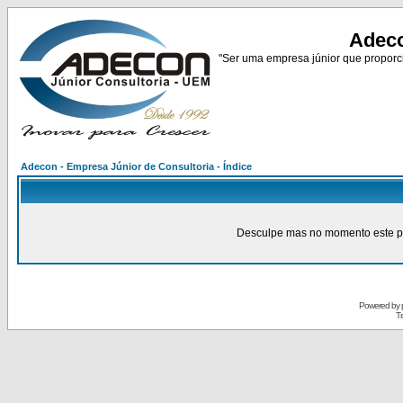
Adeco
"Ser uma empresa júnior que proporci
Adecon - Empresa Júnior de Consultoria - Índice
Desculpe mas no momento este pain
Powered by
Tr