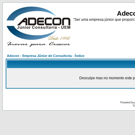
Adeco
"Ser uma empresa júnior que proporci
Adecon - Empresa Júnior de Consultoria - Índice
Desculpe mas no momento este pain
Powered by
Tr