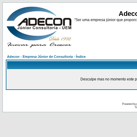
Adeco
"Ser uma empresa júnior que proporci
Adecon - Empresa Júnior de Consultoria - Índice
Desculpe mas no momento este pain
Powered by
Tr