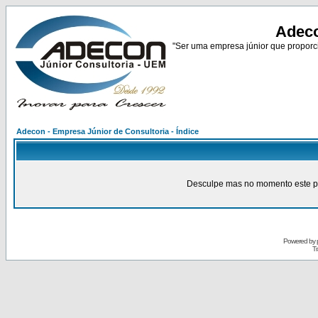
Adeco
"Ser uma empresa júnior que proporci
Adecon - Empresa Júnior de Consultoria - Índice
Desculpe mas no momento este pain
Powered by
Tr