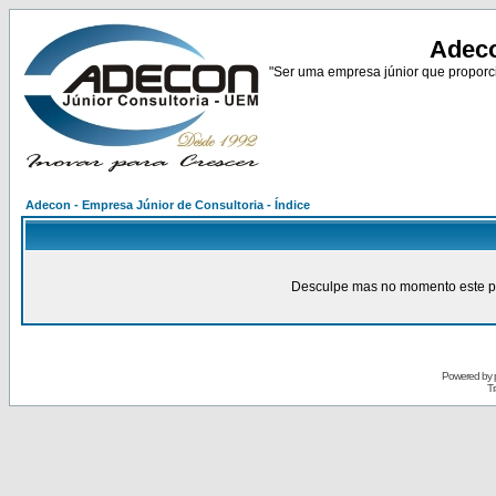
Adeco
"Ser uma empresa júnior que proporci
Adecon - Empresa Júnior de Consultoria - Índice
Desculpe mas no momento este pain
Powered by
Tr