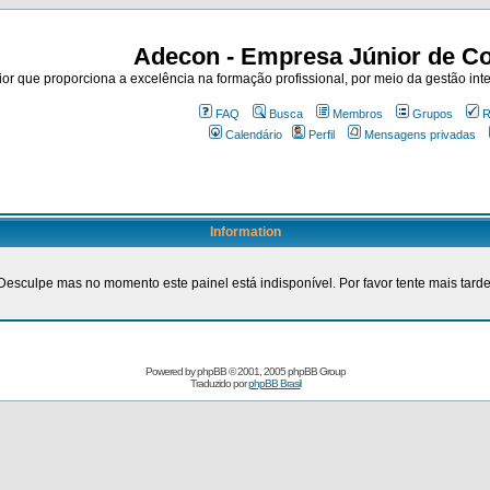
Adecon - Empresa Júnior de Co
r que proporciona a excelência na formação profissional, por meio da gestão inte
FAQ
Busca
Membros
Grupos
R
Calendário
Perfil
Mensagens privadas
Information
Desculpe mas no momento este painel está indisponível. Por favor tente mais tarde
Powered by
phpBB
© 2001, 2005 phpBB Group
Traduzido por
phpBB Brasil