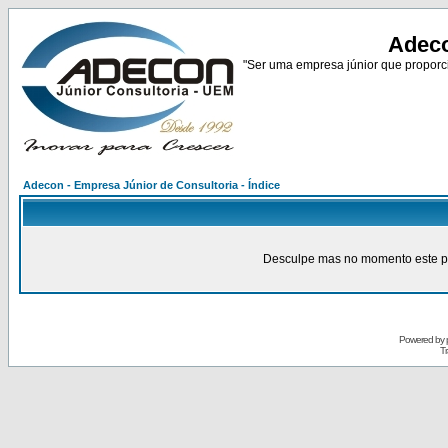
Adeco
"Ser uma empresa júnior que proporci
Adecon - Empresa Júnior de Consultoria - Índice
Desculpe mas no momento este pain
Powered by
Tr