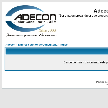
Adeco
"Ser uma empresa júnior que proporci
Adecon - Empresa Júnior de Consultoria - Índice
Desculpe mas no momento este pain
Powered by
Tr