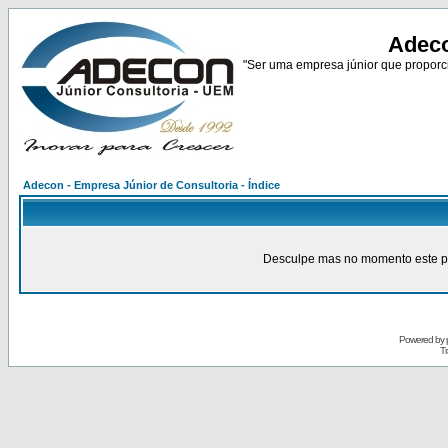
Adeco
"Ser uma empresa júnior que proporci
Adecon - Empresa Júnior de Consultoria - Índice
Desculpe mas no momento este pain
Powered by
Tr