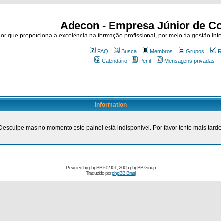
Adecon - Empresa Júnior de Co
r que proporciona a excelência na formação profissional, por meio da gestão inte
FAQ
Busca
Membros
Grupos
R
Calendário
Perfil
Mensagens privadas
Information
Desculpe mas no momento este painel está indisponível. Por favor tente mais tarde
Powered by
phpBB
© 2001, 2005 phpBB Group
Traduzido por
phpBB Brasil