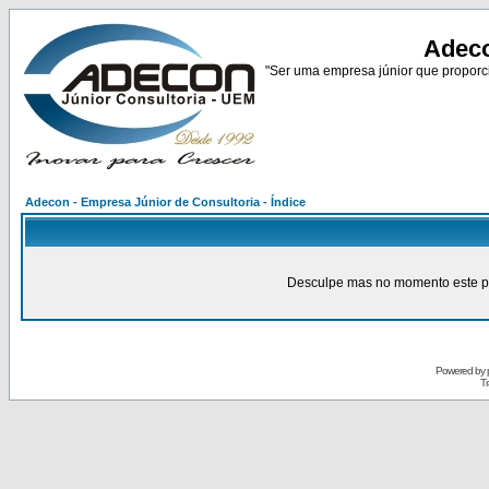
Adeco
"Ser uma empresa júnior que proporci
Adecon - Empresa Júnior de Consultoria - Índice
Desculpe mas no momento este pain
Powered by
Tr