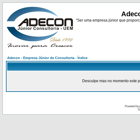
Adeco
"Ser uma empresa júnior que proporci
Adecon - Empresa Júnior de Consultoria - Índice
Desculpe mas no momento este pain
Powered by
Tr