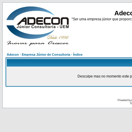
Adeco
"Ser uma empresa júnior que proporci
Adecon - Empresa Júnior de Consultoria - Índice
Desculpe mas no momento este pain
Powered by
Tr