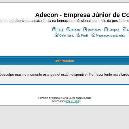
Adecon - Empresa Júnior de Co
r que proporciona a excelência na formação profissional, por meio da gestão inte
FAQ
Busca
Membros
Grupos
R
Calendário
Perfil
Mensagens privadas
Information
Desculpe mas no momento este painel está indisponível. Por favor tente mais tarde
Powered by
phpBB
© 2001, 2005 phpBB Group
Traduzido por
phpBB Brasil