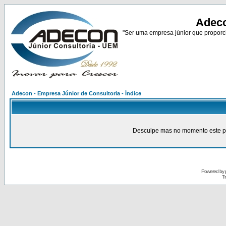
Adeco
"Ser uma empresa júnior que proporci
Adecon - Empresa Júnior de Consultoria - Índice
Desculpe mas no momento este pain
Powered by
Tr