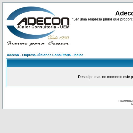
Adeco
"Ser uma empresa júnior que proporci
Adecon - Empresa Júnior de Consultoria - Índice
Desculpe mas no momento este pain
Powered by
Tr