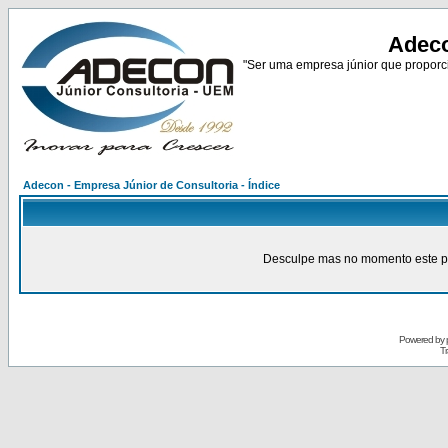
Adeco
"Ser uma empresa júnior que proporci
Adecon - Empresa Júnior de Consultoria - Índice
Desculpe mas no momento este pain
Powered by
Tr