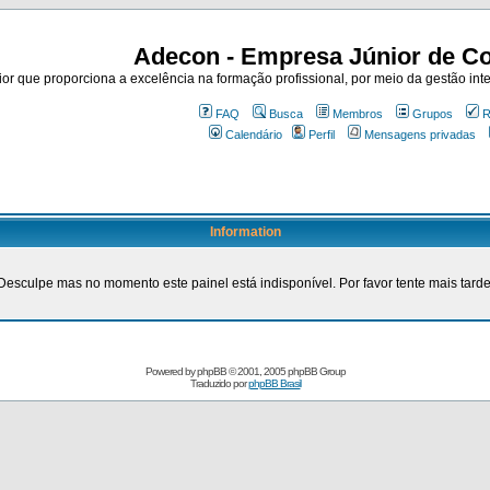
Adecon - Empresa Júnior de Co
r que proporciona a excelência na formação profissional, por meio da gestão inte
FAQ
Busca
Membros
Grupos
R
Calendário
Perfil
Mensagens privadas
Information
Desculpe mas no momento este painel está indisponível. Por favor tente mais tarde
Powered by
phpBB
© 2001, 2005 phpBB Group
Traduzido por
phpBB Brasil