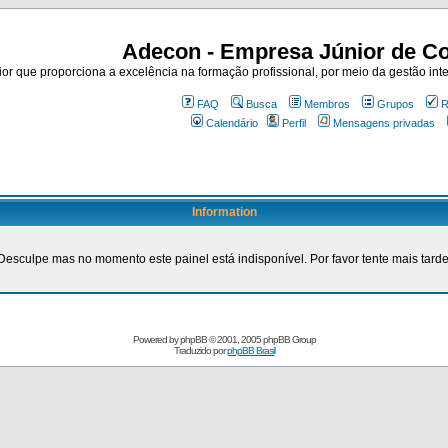
Adecon - Empresa Júnior de Co
r que proporciona a excelência na formação profissional, por meio da gestão inte
FAQ
Busca
Membros
Grupos
R
Calendário
Perfil
Mensagens privadas
Information
Desculpe mas no momento este painel está indisponível. Por favor tente mais tarde
Powered by
phpBB
© 2001, 2005 phpBB Group
Traduzido por
phpBB Brasil