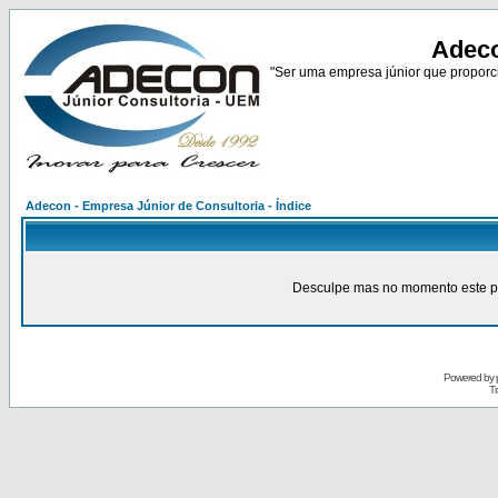
Adeco
"Ser uma empresa júnior que proporci
Adecon - Empresa Júnior de Consultoria - Índice
Desculpe mas no momento este pain
Powered by
Tr