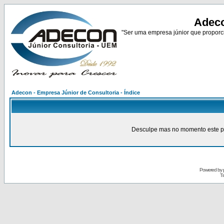
Adeco
"Ser uma empresa júnior que proporci
Adecon - Empresa Júnior de Consultoria - Índice
Desculpe mas no momento este pain
Powered by
Tr