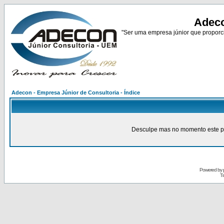
Adeco
"Ser uma empresa júnior que proporci
Adecon - Empresa Júnior de Consultoria - Índice
Desculpe mas no momento este pain
Powered by
Tr