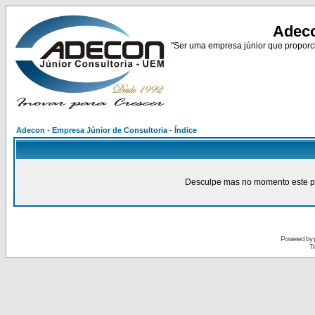
Adeco
"Ser uma empresa júnior que proporci
Adecon - Empresa Júnior de Consultoria - Índice
Desculpe mas no momento este pain
Powered by
Tr