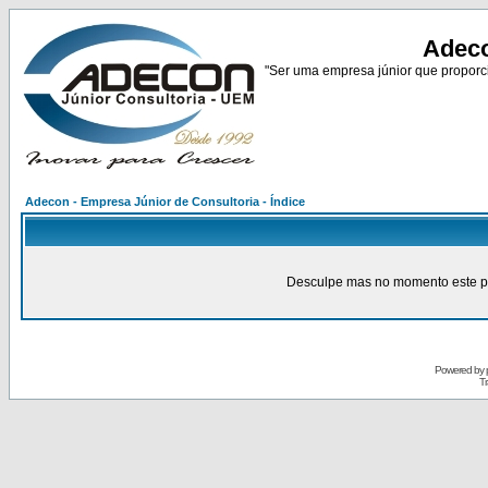
Adeco
"Ser uma empresa júnior que proporci
Adecon - Empresa Júnior de Consultoria - Índice
Desculpe mas no momento este pain
Powered by
Tr