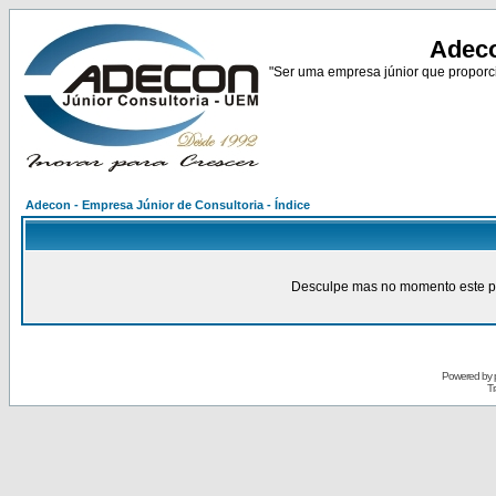
Adeco
"Ser uma empresa júnior que proporci
Adecon - Empresa Júnior de Consultoria - Índice
Desculpe mas no momento este pain
Powered by
Tr