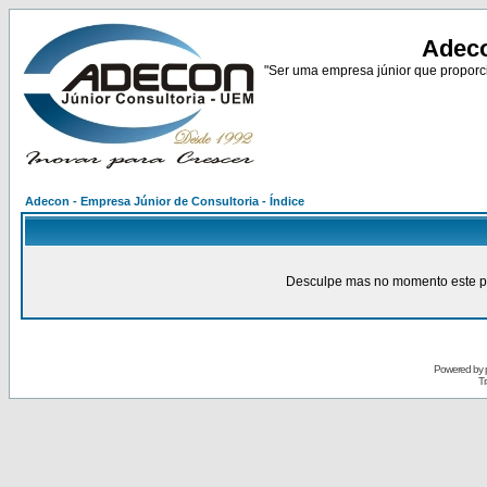
Adeco
"Ser uma empresa júnior que proporci
Adecon - Empresa Júnior de Consultoria - Índice
Desculpe mas no momento este pain
Powered by
Tr