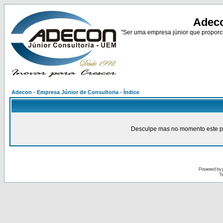
Adeco
"Ser uma empresa júnior que proporci
Adecon - Empresa Júnior de Consultoria - Índice
Desculpe mas no momento este pain
Powered by
Tr