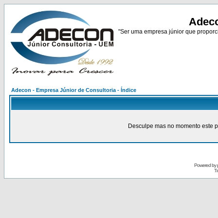
Adeco
"Ser uma empresa júnior que proporci
Adecon - Empresa Júnior de Consultoria - Índice
Desculpe mas no momento este pain
Powered by
Tr