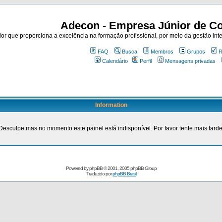
Adecon - Empresa Júnior de Co
r que proporciona a excelência na formação profissional, por meio da gestão inte
FAQ
Busca
Membros
Grupos
R
Calendário
Perfil
Mensagens privadas
Information
Desculpe mas no momento este painel está indisponível. Por favor tente mais tarde
Powered by
phpBB
© 2001, 2005 phpBB Group
Traduzido por
phpBB Brasil