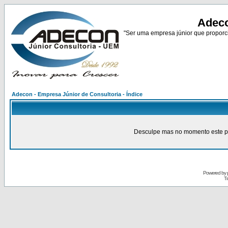
Adeco
"Ser uma empresa júnior que proporci
Adecon - Empresa Júnior de Consultoria - Índice
Desculpe mas no momento este pain
Powered by
Tr