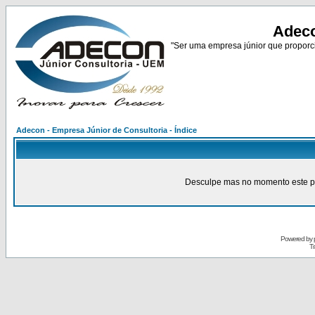
Adeco
"Ser uma empresa júnior que proporci
Adecon - Empresa Júnior de Consultoria - Índice
Desculpe mas no momento este pain
Powered by
Tr