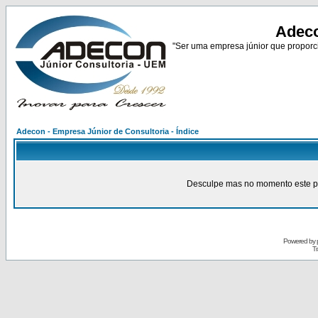
Adeco
"Ser uma empresa júnior que proporci
Adecon - Empresa Júnior de Consultoria - Índice
Desculpe mas no momento este pain
Powered by
Tr