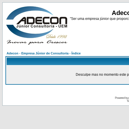
Adeco
"Ser uma empresa júnior que proporci
Adecon - Empresa Júnior de Consultoria - Índice
Desculpe mas no momento este pain
Powered by
Tr