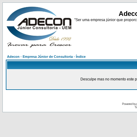
Adeco
"Ser uma empresa júnior que proporci
Adecon - Empresa Júnior de Consultoria - Índice
Desculpe mas no momento este pain
Powered by
Tr