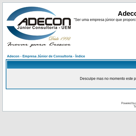
Adeco
"Ser uma empresa júnior que proporci
Adecon - Empresa Júnior de Consultoria - Índice
Desculpe mas no momento este pain
Powered by
Tr