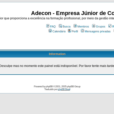
Adecon - Empresa Júnior de Co
r que proporciona a excelência na formação profissional, por meio da gestão inte
FAQ
Busca
Membros
Grupos
R
Calendário
Perfil
Mensagens privadas
Information
Desculpe mas no momento este painel está indisponível. Por favor tente mais tarde
Powered by
phpBB
© 2001, 2005 phpBB Group
Traduzido por
phpBB Brasil