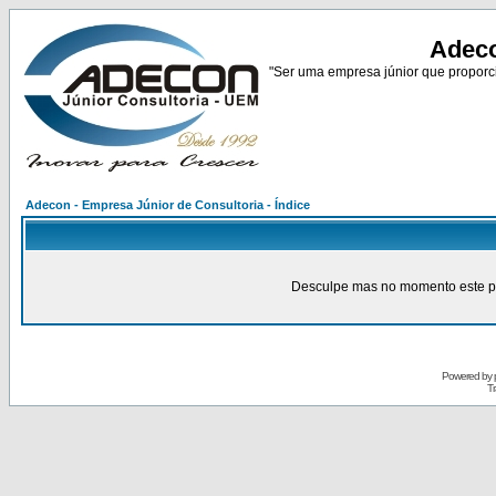
Adeco
"Ser uma empresa júnior que proporci
Adecon - Empresa Júnior de Consultoria - Índice
Desculpe mas no momento este pain
Powered by
Tr