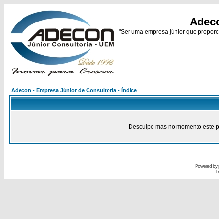
Adeco
"Ser uma empresa júnior que proporci
Adecon - Empresa Júnior de Consultoria - Índice
Desculpe mas no momento este pain
Powered by
Tr