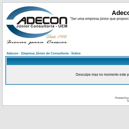
Adeco
"Ser uma empresa júnior que proporci
Adecon - Empresa Júnior de Consultoria - Índice
Desculpe mas no momento este pain
Powered by
Tr