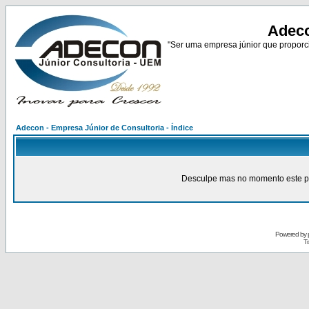
Adeco
"Ser uma empresa júnior que proporci
Adecon - Empresa Júnior de Consultoria - Índice
Desculpe mas no momento este pain
Powered by
Tr