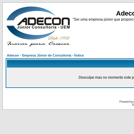
Adeco
"Ser uma empresa júnior que proporci
Adecon - Empresa Júnior de Consultoria - Índice
Desculpe mas no momento este pain
Powered by
Tr