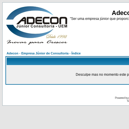
Adeco
"Ser uma empresa júnior que proporci
Adecon - Empresa Júnior de Consultoria - Índice
Desculpe mas no momento este pain
Powered by
Tr