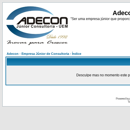
Adeco
"Ser uma empresa júnior que proporci
Adecon - Empresa Júnior de Consultoria - Índice
Desculpe mas no momento este pain
Powered by
Tr