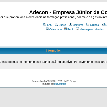
Adecon - Empresa Júnior de Co
r que proporciona a excelência na formação profissional, por meio da gestão inte
FAQ
Busca
Membros
Grupos
R
Calendário
Perfil
Mensagens privadas
Information
Desculpe mas no momento este painel está indisponível. Por favor tente mais tarde
Powered by
phpBB
© 2001, 2005 phpBB Group
Traduzido por
phpBB Brasil