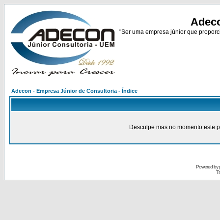
Adeco
"Ser uma empresa júnior que proporci
Adecon - Empresa Júnior de Consultoria - Índice
Desculpe mas no momento este pain
Powered by
Tr