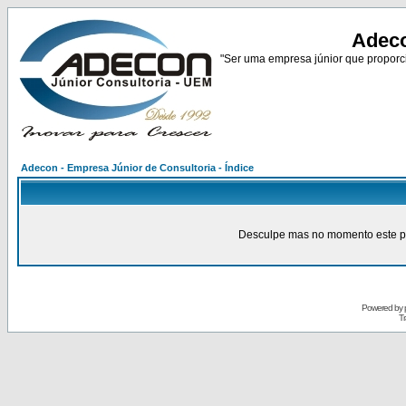
Adeco
"Ser uma empresa júnior que proporci
Adecon - Empresa Júnior de Consultoria - Índice
Desculpe mas no momento este pain
Powered by
Tr